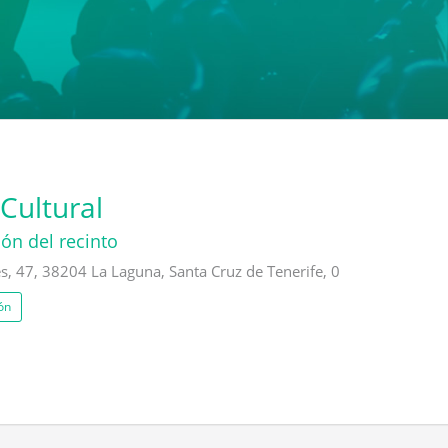
Cultural
ón del recinto
s, 47, 38204 La Laguna, Santa Cruz de Tenerife, 0
ón