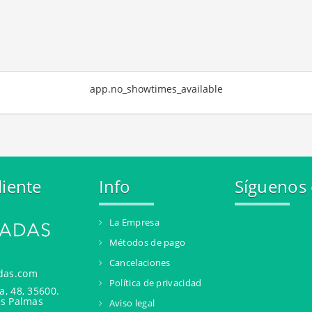
app.no_showtimes_available
liente
Info
Síguenos
La Empresa
Métodos de pago
Cancelaciones
das.com
Política de privacidad
a, 48, 35600.
as Palmas
Aviso legal